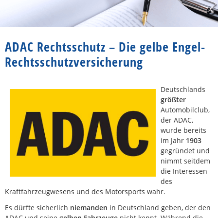
ADAC Rechtsschutz – Die gelbe Engel-
Rechtsschutzversicherung
Deutschlands
größter
Automobilclub,
der ADAC,
wurde bereits
im Jahr
1903
gegründet und
nimmt seitdem
die Interessen
des
Kraftfahrzeugwesens und des Motorsports wahr.
Es dürfte sicherlich
niemanden
in Deutschland geben, der den
ADAC und seine
gelben Fahrzeuge
nicht kennt. Während die