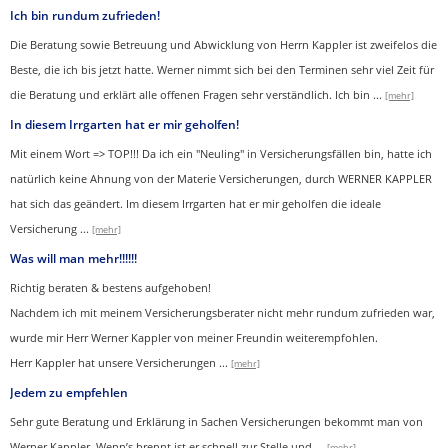
Ich bin rundum zufrieden!
Die Beratung sowie Betreuung und Abwicklung von Herrn Kappler ist zweifelos die
Beste, die ich bis jetzt hatte. Werner nimmt sich bei den Terminen sehr viel Zeit für
die Beratung und erklärt alle offenen Fragen sehr verständlich. Ich bin
...
[mehr]
In diesem Irrgarten hat er mir geholfen!
Mit einem Wort => TOP!!! Da ich ein "Neuling" in Versicherungsfällen bin, hatte ich
natürlich keine Ahnung von der Materie Versicherungen, durch WERNER KAPPLER
hat sich das geändert. Im diesem Irrgarten hat er mir geholfen die ideale
Versicherung
...
[mehr]
Was will man mehr!!!!!!
Richtig beraten & bestens aufgehoben!
Nachdem ich mit meinem Versicherungsberater nicht mehr rundum zufrieden war,
wurde mir Herr Werner Kappler von meiner Freundin weiterempfohlen.
Herr Kappler hat unsere Versicherungen
...
[mehr]
Jedem zu empfehlen
Sehr gute Beratung und Erklärung in Sachen Versicherungen bekommt man von
Werner Kappler. Wenn’s brennt ist er schnell zur Stelle und
...
[mehr]