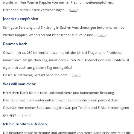
wurde mir Herr Werner Kappler von meiner Freundin weiterempfohlen.
Herr Kappler hat unsere Versicherungen
...
[mehr]
Jedem zu empfehlen
Sehr gute Beratung und Erklärung in Sachen Versicherungen bekommt man von
Werner Kappler. Wenn’s brennt ist er schnell zur Stelle und
...
[mehr]
Daumen hoch
Obwohl ich ca. 280 Km entfernt wohne, erhalte ich bei Fragen und Problemen
immer noch am gleichen Tag, meist nach kurzer Zeit, Antwort und das Problem ist
eigentlich auch am gleichen Tag noch gelöst!
Da ich selbst wenig Geduld habe mit dem ...
[mehr]
Was will man mehr
Herzlichen Dank für die tolle, unkomplizierte und komeptente Beratung.
Das hat, obwohl ich weiter entfernt wohne und deshalb kein persönliches
Gespräch von meiner Seite aus möglich war, per Telefon und E-Mail hervorragend
geklappt
...
[mehr]
Ich bin rundum zufrieden
Die Beratung sowie Betreuung und Abwicklung von Herrn Kappler ist zweifelos die