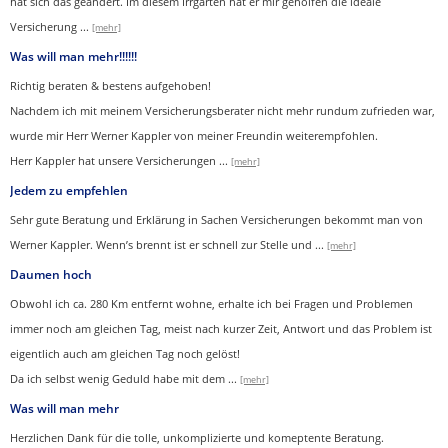
hat sich das geändert. Im diesem Irrgarten hat er mir geholfen die ideale
Versicherung
...
[mehr]
Was will man mehr!!!!!!
Richtig beraten & bestens aufgehoben!
Nachdem ich mit meinem Versicherungsberater nicht mehr rundum zufrieden war,
wurde mir Herr Werner Kappler von meiner Freundin weiterempfohlen.
Herr Kappler hat unsere Versicherungen
...
[mehr]
Jedem zu empfehlen
Sehr gute Beratung und Erklärung in Sachen Versicherungen bekommt man von
Werner Kappler. Wenn’s brennt ist er schnell zur Stelle und
...
[mehr]
Daumen hoch
Obwohl ich ca. 280 Km entfernt wohne, erhalte ich bei Fragen und Problemen
immer noch am gleichen Tag, meist nach kurzer Zeit, Antwort und das Problem ist
eigentlich auch am gleichen Tag noch gelöst!
Da ich selbst wenig Geduld habe mit dem ...
[mehr]
Was will man mehr
Herzlichen Dank für die tolle, unkomplizierte und komeptente Beratung.