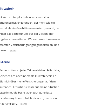
it Lächeln
it Werner Kappler haben wir einen Ver­
icherungs­makler gefunden, der mehr wie ein
reund als ein Geschäftsmann agiert. Jemand, der
mmer das Beste für uns aus der Vielzahl der
ngebote herausfindet. Wir vertrauen ihm unsere
esamten Versicherungsangelegenheiten an, und
mmer
...
[mehr]
 Sterne
erner ist fast zu jeder Zeit erreichbar. Falls nicht,
eldet er sich aber innerhalb kürzester Zeit. Er
ält mich über meine Versicherungen auf dem
aufenden. Er sucht für mich auf meine Situation
bgestimmt die beste, aber auch günstigste
ersicherung heraus. Toll finde auch, das er ein
nabhängiger
...
[mehr]