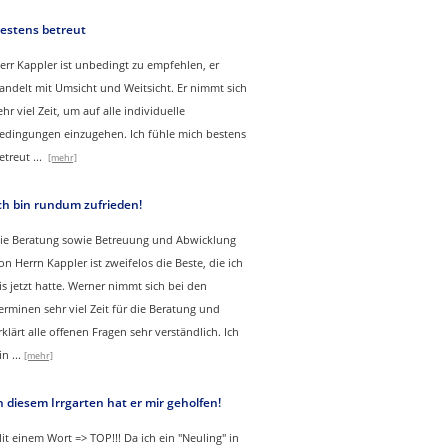
estens betreut
err Kappler ist unbedingt zu empfehlen, er
andelt mit Umsicht und Weitsicht. Er nimmt sich
ehr viel Zeit, um auf alle individuelle
edingungen einzugehen. Ich fühle mich bestens
etreut
...
[mehr]
ch bin rundum zufrieden!
ie Beratung sowie Betreuung und Abwicklung
on Herrn Kappler ist zweifelos die Beste, die ich
is jetzt hatte. Werner nimmt sich bei den
erminen sehr viel Zeit für die Beratung und
rklärt alle offenen Fragen sehr verständlich. Ich
in
...
[mehr]
n diesem Irrgarten hat er mir geholfen!
it einem Wort => TOP!!! Da ich ein "Neuling" in