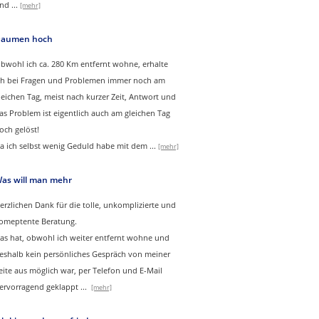
nd
...
[mehr]
aumen hoch
bwohl ich ca. 280 Km entfernt wohne, erhalte
ch bei Fragen und Problemen immer noch am
leichen Tag, meist nach kurzer Zeit, Antwort und
as Problem ist eigentlich auch am gleichen Tag
och gelöst!
a ich selbst wenig Geduld habe mit dem ...
[mehr]
as will man mehr
erzlichen Dank für die tolle, unkomplizierte und
omeptente Beratung.
as hat, obwohl ich weiter entfernt wohne und
eshalb kein persönliches Gespräch von meiner
eite aus möglich war, per Telefon und E-Mail
ervorragend geklappt
...
[mehr]