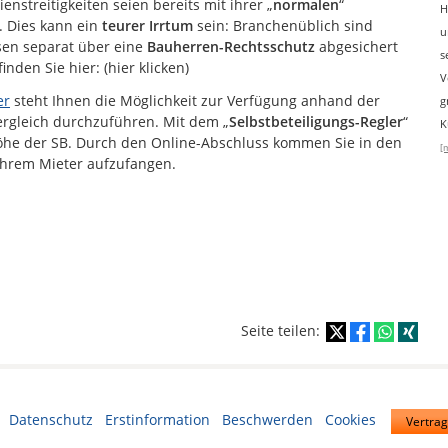
nstreitigkeiten seien bereits mit ihrer „
normalen
“
H
. Dies kann ein
teurer Irrtum
sein: Branchenüblich sind
u
en separat über eine
Bauherren-Rechtsschutz
abgesichert
s
nden Sie hier: (hier klicken)
V
er
steht Ihnen die Möglichkeit zur Verfügung anhand der
g
rgleich durchzuführen. Mit dem „
Selbstbeteiligungs-Regler
“
K
Höhe der SB. Durch den Online-Abschluss kommen Sie in den
[
 Ihrem Mieter aufzufangen.
Seite teilen:
·
Datenschutz
·
Erstinformation
·
Beschwerden
·
Cookies
Vertrag