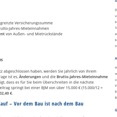
I
D
v
b
egrenzte Versicherungssumme
rutto-Jahres-Mieteinnahmen
T
ent
von Außen- und Mietrückstände
e
b
m
A
us
H
z abgeschlossen haben, werden Sie jährlich von ihrem
s
age ist es,
Änderungen
und die
Brutto-Jahres-Mieteinnahme
u
igt, dass es für Sie beim Überschreiten in die nächste
V
itrag springt bei einer BJM von über 15.000 € (15.000/12 =
E
02,40 €
.
B
Kauf – Vor dem Bau ist nach dem Bau
G