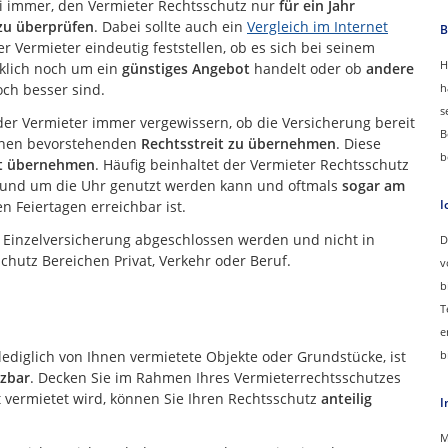
ei immer, den Vermieter Rechtsschutz nur
für ein Jahr
zu überprüfen
. Dabei sollte auch ein
Vergleich im Internet
B
 Vermieter eindeutig feststellen, ob es sich bei seinem
H
rklich noch um ein
günstiges Angebot
handelt oder ob
andere
ch besser sind.
h
s
ch der Vermieter immer vergewissern, ob die Versicherung bereit
B
 einen bevorstehenden
Rechtsstreit zu übernehmen
. Diese
b
t übernehmen
. Häufig beinhaltet der Vermieter Rechtsschutz
 rund um die Uhr genutzt werden kann und oftmals
sogar am
I
n Feiertagen erreichbar ist.
s Einzelversicherung abgeschlossen werden und nicht in
D
hutz Bereichen Privat, Verkehr oder Beruf.
v
b
T
e
lediglich von Ihnen vermietete Objekte oder Grundstücke, ist
b
tzbar
. Decken Sie im Rahmen Ihres Vermieterrechtsschutzes
t vermietet wird, können Sie Ihren Rechtsschutz
anteilig
I
M