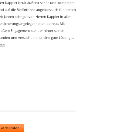
err Kappler berät äußerst seriös und kompetent
nd auf die Bedürfnisse angepasst. Ich fühle mich
eit Jahren sehr gut von Herren Kappler in allen
ersicherungsangelegenheiten betreut. Mit
roßem Engagement steht er hinter seinen
unden und versucht immer eine gute Lösung
...
mehr]
 widerrufen