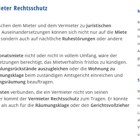
eter Rechtsschutz
M
M
zwischen dem Mieter und dem Vermieter zu
juristischen
s
 Auseinandersetzungen können sich nicht nur auf die
Miete
F
, sondern auch auf nächtliche
Ruhestörungen
oder andere
i
A
onatsmiete
nicht oder nicht in vollem Umfang, wäre der
g
zungen berechtigt, das Mietverhältnis fristlos zu kündigen.
i
hlungsrückstände auszugleichen
oder die
Wohnung zu
mungsklage
beim zuständigen Amtsgericht einreichen und
5
ngsräumung
beauftragen.
W
osten
verbunden, die ein Vermieter nicht von seinen
er kommt der
Vermieter Rechtsschutz
zum Tragen. Er könnte
m
als auch für die
Räumungsklage
oder den
Gerichtsvollzieher
h
L
a
V
u