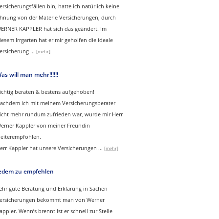
ersicherungsfällen bin, hatte ich natürlich keine
hnung von der Materie Versicherungen, durch
ERNER KAPPLER hat sich das geändert. Im
iesem Irrgarten hat er mir geholfen die ideale
ersicherung
...
[mehr]
as will man mehr!!!!!!
ichtig beraten & bestens aufgehoben!
achdem ich mit meinem Versicherungsberater
icht mehr rundum zufrieden war, wurde mir Herr
erner Kappler von meiner Freundin
eiterempfohlen.
err Kappler hat unsere Versicherungen
...
[mehr]
edem zu empfehlen
ehr gute Beratung und Erklärung in Sachen
ersicherungen bekommt man von Werner
appler. Wenn’s brennt ist er schnell zur Stelle