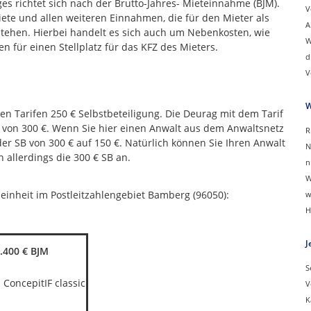
s richtet sich nach der Brutto-Jahres- Mieteinnahme (BJM).
V
ete und allen weiteren Einnahmen, die für den Mieter als
A
stehen. Hierbei handelt es sich auch um Nebenkosten, wie
W
 für einen Stellplatz für das KFZ des Mieters.
d
V
W
en Tarifen 250 € Selbstbeteiligung. Die Deurag mit dem Tarif
e von 300 €. Wenn Sie hier einen Anwalt aus dem Anwaltsnetz
R
er SB von 300 € auf 150 €. Natürlich können Sie Ihren Anwalt
N
 allerdings die 300 € SB an.
n
W
inheit im Postleitzahlengebiet Bamberg (96050):
w
H
J
8.400 € BJM
S
ConcepitIF classic
V
K