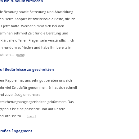
ch bin rundum zufrieden
ie Beratung sowie Betreuung und Abwicklung
on Herrn Kappler ist zweifelos die Beste, die ich
is jetzt hatte. Werner nimmt sich bei den
erminen sehr viel Zeit für die Beratung und
rklärt alle offenen Fragen sehr verständlich. Ich
in rundum zufrieden und habe Ihn bereits in
einem
...
[mehr]
uf Bedürfnisse zu geschnitten
err Kappler hat uns sehr gut beraten uns sich
ehr viel Zeit dafür genommen. Er hat sich schnell
nd zuverlässig um unsere
ersicherungsangelegenheiten gekümmert. Das
rgebnis ist eine passende und auf unsere
edürfnisse zu
...
[mehr]
roßes Engagment