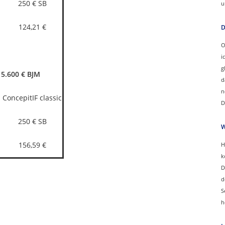
250 € SB
u
124,21 €
D
O
i
g
15.600 € BJM
d
n
ConcepitIF classic
D
250 € SB
W
156,59 €
H
k
D
d
S
h