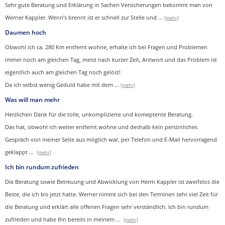
Sehr gute Beratung und Erklärung in Sachen Versicherungen bekommt man von
Werner Kappler. Wenn’s brennt ist er schnell zur Stelle und
...
[mehr]
Daumen hoch
Obwohl ich ca. 280 Km entfernt wohne, erhalte ich bei Fragen und Problemen
immer noch am gleichen Tag, meist nach kurzer Zeit, Antwort und das Problem ist
eigentlich auch am gleichen Tag noch gelöst!
Da ich selbst wenig Geduld habe mit dem ...
[mehr]
Was will man mehr
Herzlichen Dank für die tolle, unkomplizierte und komeptente Beratung.
Das hat, obwohl ich weiter entfernt wohne und deshalb kein persönliches
Gespräch von meiner Seite aus möglich war, per Telefon und E-Mail hervorragend
geklappt
...
[mehr]
Ich bin rundum zufrieden
Die Beratung sowie Betreuung und Abwicklung von Herrn Kappler ist zweifelos die
Beste, die ich bis jetzt hatte. Werner nimmt sich bei den Terminen sehr viel Zeit für
die Beratung und erklärt alle offenen Fragen sehr verständlich. Ich bin rundum
zufrieden und habe Ihn bereits in meinem
...
[mehr]