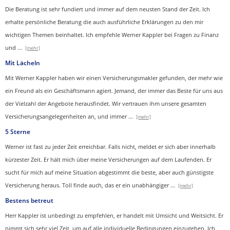
Die Beratung ist sehr fundiert und immer auf dem neusten Stand der Zeit. Ich
erhalte persönliche Beratung die auch ausführliche Erklärungen zu den mir
wichtigen Themen beinhaltet.
Ich empfehle Werner Kappler bei Fragen zu Finanz
und
...
[mehr]
Mit Lächeln
Mit Werner Kappler haben wir einen Ver­sicherungs­makler gefunden, der mehr wie
ein Freund als ein Geschäftsmann agiert. Jemand, der immer das Beste für uns aus
der Vielzahl der Angebote herausfindet. Wir vertrauen ihm unsere gesamten
Versicherungsangelegenheiten an, und immer
...
[mehr]
5 Sterne
Werner ist fast zu jeder Zeit erreichbar. Falls nicht, meldet er sich aber innerhalb
kürzester Zeit. Er hält mich über meine Versicherungen auf dem Laufenden. Er
sucht für mich auf meine Situation abgestimmt die beste, aber auch günstigste
Versicherung heraus. Toll finde auch, das er ein unabhängiger
...
[mehr]
Bestens betreut
Herr Kappler ist unbedingt zu empfehlen, er handelt mit Umsicht und Weitsicht. Er
nimmt sich sehr viel Zeit, um auf alle individuelle Bedingungen einzugehen. Ich