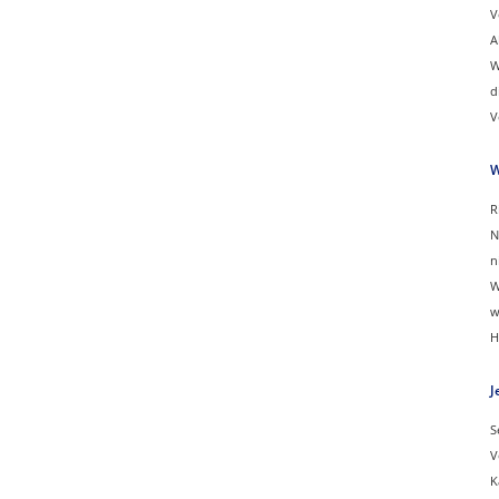
V
A
W
d
V
W
R
N
n
W
w
H
J
S
V
K