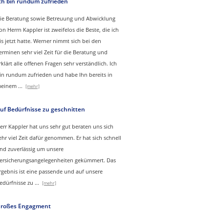
ch bin rundum zufrieden
ie Beratung sowie Betreuung und Abwicklung
on Herrn Kappler ist zweifelos die Beste, die ich
is jetzt hatte. Werner nimmt sich bei den
erminen sehr viel Zeit für die Beratung und
rklärt alle offenen Fragen sehr verständlich. Ich
in rundum zufrieden und habe Ihn bereits in
einem
...
[mehr]
uf Bedürfnisse zu geschnitten
err Kappler hat uns sehr gut beraten uns sich
ehr viel Zeit dafür genommen. Er hat sich schnell
nd zuverlässig um unsere
ersicherungsangelegenheiten gekümmert. Das
rgebnis ist eine passende und auf unsere
edürfnisse zu
...
[mehr]
roßes Engagment