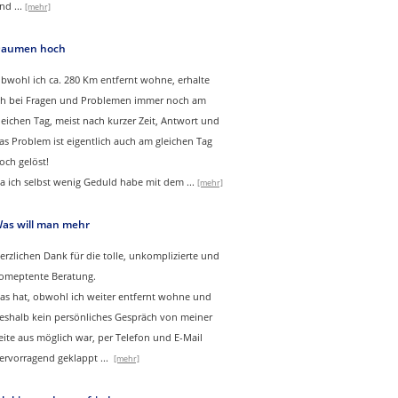
nd
...
[mehr]
aumen hoch
bwohl ich ca. 280 Km entfernt wohne, erhalte
ch bei Fragen und Problemen immer noch am
leichen Tag, meist nach kurzer Zeit, Antwort und
as Problem ist eigentlich auch am gleichen Tag
och gelöst!
a ich selbst wenig Geduld habe mit dem ...
[mehr]
as will man mehr
erzlichen Dank für die tolle, unkomplizierte und
omeptente Beratung.
as hat, obwohl ich weiter entfernt wohne und
eshalb kein persönliches Gespräch von meiner
eite aus möglich war, per Telefon und E-Mail
ervorragend geklappt
...
[mehr]