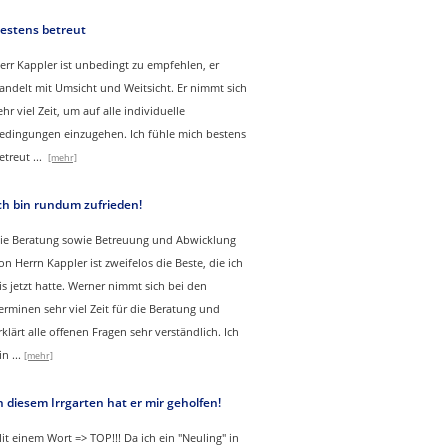
estens betreut
err Kappler ist unbedingt zu empfehlen, er
andelt mit Umsicht und Weitsicht. Er nimmt sich
ehr viel Zeit, um auf alle individuelle
edingungen einzugehen. Ich fühle mich bestens
etreut
...
[mehr]
ch bin rundum zufrieden!
ie Beratung sowie Betreuung und Abwicklung
on Herrn Kappler ist zweifelos die Beste, die ich
is jetzt hatte. Werner nimmt sich bei den
erminen sehr viel Zeit für die Beratung und
rklärt alle offenen Fragen sehr verständlich. Ich
in
...
[mehr]
n diesem Irrgarten hat er mir geholfen!
it einem Wort => TOP!!! Da ich ein "Neuling" in