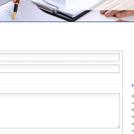
S
D
n
B
d
e
u