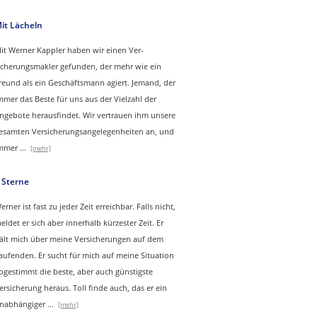
it Lächeln
it Werner Kappler haben wir einen Ver­
icherungs­makler gefunden, der mehr wie ein
reund als ein Geschäftsmann agiert. Jemand, der
mmer das Beste für uns aus der Vielzahl der
ngebote herausfindet. Wir vertrauen ihm unsere
esamten Versicherungsangelegenheiten an, und
mmer
...
[mehr]
 Sterne
erner ist fast zu jeder Zeit erreichbar. Falls nicht,
eldet er sich aber innerhalb kürzester Zeit. Er
ält mich über meine Versicherungen auf dem
aufenden. Er sucht für mich auf meine Situation
bgestimmt die beste, aber auch günstigste
ersicherung heraus. Toll finde auch, das er ein
nabhängiger
...
[mehr]