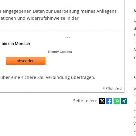
ie eingegebenen Daten zur Bearbeitung meines Anliegens
M
ationen und Widerrufshinweise in der
M
s
F
i
A
Friendly Captcha
g
absenden
i
über eine sichere SSL-Verbindung übertragen.
5
* Pflichtfeld
W
m
Seite teilen:
h
L
a
V
u