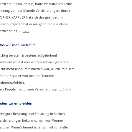
ersicherungsfällen bin, hatte ich natürlich keine
hnung von der Materie Versicherungen, durch
ERNER KAPPLER hat sich das geändert. Im
iesem Irrgarten hat er mir geholfen die ideale
ersicherung
...
[mehr]
as will man mehr!!!!!!
ichtig beraten & bestens aufgehoben!
achdem ich mit meinem Versicherungsberater
icht mehr rundum zufrieden war, wurde mir Herr
erner Kappler von meiner Freundin
eiterempfohlen.
err Kappler hat unsere Versicherungen
...
[mehr]
edem zu empfehlen
ehr gute Beratung und Erklärung in Sachen
ersicherungen bekommt man von Werner
appler. Wenn’s brennt ist er schnell zur Stelle