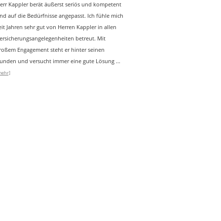
err Kappler berät äußerst seriös und kompetent
nd auf die Bedürfnisse angepasst. Ich fühle mich
eit Jahren sehr gut von Herren Kappler in allen
ersicherungsangelegenheiten betreut. Mit
roßem Engagement steht er hinter seinen
unden und versucht immer eine gute Lösung
...
mehr]