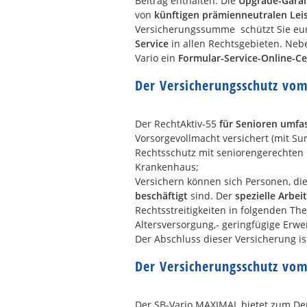
Beitrag enthalten. Die
Upgrade-Garan
von
künftigen prämienneutralen Le
Versicherungssumme schützt Sie euro
Service
in allen Rechtsgebieten. Ne
Vario ein
Formular-Service-Online-C
Der Versicherungsschutz vom
Der RechtAktiv-55
für Senioren umfa
Vorsorgevollmacht versichert (mit S
Rechtsschutz mit seniorengerechten 
Krankenhaus;
Versichern können sich Personen, di
beschäftigt
sind. Der
spezielle Arbei
Rechtsstreitigkeiten in folgenden Th
Altersversorgung,- geringfügige Erwer
Der Abschluss dieser Versicherung i
Der Versicherungsschutz vo
Der SB-Vario MAXIMAL bietet zum De