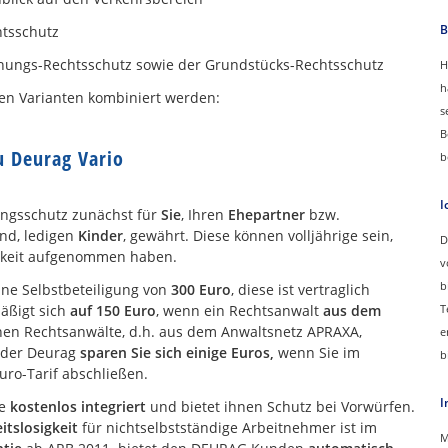
B
htsschutz
nungs-Rechtsschutz sowie der Grundstücks-Rechtsschutz
H
h
ren Varianten kombiniert werden:
s
.
B
u Deurag Vario
b
I
ungsschutz zunächst für
Sie
, Ihren
Ehepartner
bzw.
nd, ledigen
Kinder
, gewährt. Diese können volljährige sein,
D
igkeit aufgenommen haben.
v
b
ine Selbstbeteiligung von
300 Euro
, diese ist vertraglich
mäßigt sich
auf 150 Euro
, wenn ein Rechtsanwalt
aus dem
T
en Rechtsanwälte, d.h. aus dem Anwaltsnetz APRAXA,
e
e der Deurag
sparen Sie sich einige Euros,
wenn Sie im
b
uro-Tarif abschließen.
I
e
kostenlos integriert
und bietet ihnen Schutz bei Vorwürfen.
itslosigkeit
für nichtselbstständige Arbeitnehmer ist im
M