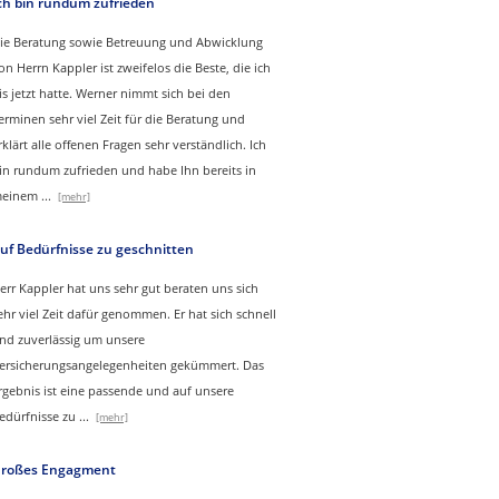
ch bin rundum zufrieden
ie Beratung sowie Betreuung und Abwicklung
on Herrn Kappler ist zweifelos die Beste, die ich
is jetzt hatte. Werner nimmt sich bei den
erminen sehr viel Zeit für die Beratung und
rklärt alle offenen Fragen sehr verständlich. Ich
in rundum zufrieden und habe Ihn bereits in
einem
...
[mehr]
uf Bedürfnisse zu geschnitten
err Kappler hat uns sehr gut beraten uns sich
ehr viel Zeit dafür genommen. Er hat sich schnell
nd zuverlässig um unsere
ersicherungsangelegenheiten gekümmert. Das
rgebnis ist eine passende und auf unsere
edürfnisse zu
...
[mehr]
roßes Engagment