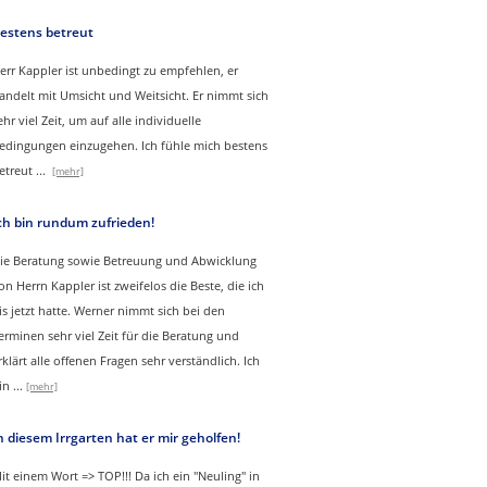
estens betreut
err Kappler ist unbedingt zu empfehlen, er
andelt mit Umsicht und Weitsicht. Er nimmt sich
ehr viel Zeit, um auf alle individuelle
edingungen einzugehen. Ich fühle mich bestens
etreut
...
[mehr]
ch bin rundum zufrieden!
ie Beratung sowie Betreuung und Abwicklung
on Herrn Kappler ist zweifelos die Beste, die ich
is jetzt hatte. Werner nimmt sich bei den
erminen sehr viel Zeit für die Beratung und
rklärt alle offenen Fragen sehr verständlich. Ich
in
...
[mehr]
n diesem Irrgarten hat er mir geholfen!
it einem Wort => TOP!!! Da ich ein "Neuling" in