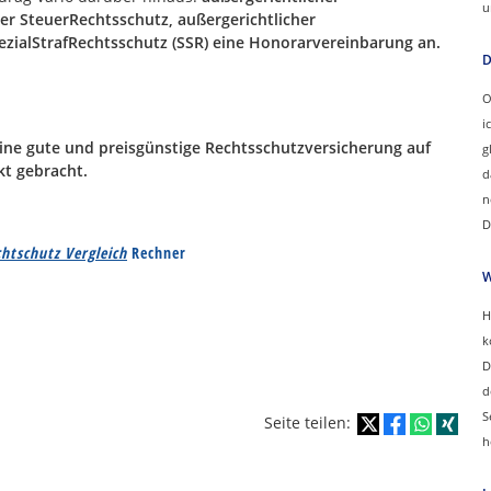
u
her SteuerRechtsschutz, außergerichtlicher
zialStrafRechtsschutz (SSR) eine Honorarvereinbarung an.
D
O
i
eine gute und preisgünstige Rechtsschutzversicherung auf
g
t gebracht.
d
n
D
htschutz Vergleich
Rechner
W
H
k
D
d
S
Seite teilen:
h