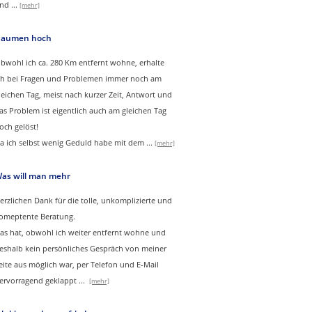
nd
...
[mehr]
aumen hoch
bwohl ich ca. 280 Km entfernt wohne, erhalte
ch bei Fragen und Problemen immer noch am
leichen Tag, meist nach kurzer Zeit, Antwort und
as Problem ist eigentlich auch am gleichen Tag
och gelöst!
a ich selbst wenig Geduld habe mit dem ...
[mehr]
as will man mehr
erzlichen Dank für die tolle, unkomplizierte und
omeptente Beratung.
as hat, obwohl ich weiter entfernt wohne und
eshalb kein persönliches Gespräch von meiner
eite aus möglich war, per Telefon und E-Mail
ervorragend geklappt
...
[mehr]