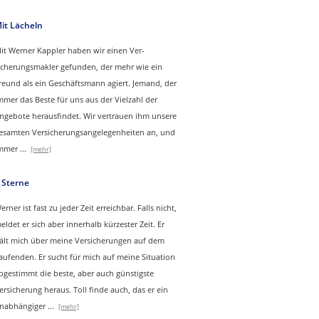
it Lächeln
it Werner Kappler haben wir einen Ver­
icherungs­makler gefunden, der mehr wie ein
reund als ein Geschäftsmann agiert. Jemand, der
mmer das Beste für uns aus der Vielzahl der
ngebote herausfindet. Wir vertrauen ihm unsere
esamten Versicherungsangelegenheiten an, und
mmer
...
[mehr]
 Sterne
erner ist fast zu jeder Zeit erreichbar. Falls nicht,
eldet er sich aber innerhalb kürzester Zeit. Er
ält mich über meine Versicherungen auf dem
aufenden. Er sucht für mich auf meine Situation
bgestimmt die beste, aber auch günstigste
ersicherung heraus. Toll finde auch, das er ein
nabhängiger
...
[mehr]