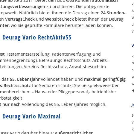
tie
ab ARB 2011 bietet den DEURAG Kunden
automatisch
V
istungsverbesserungen
zu profitieren. Die unbegrenzte
A
paweit. Natürlich bietet ihnen die Deurag einen
24 Stunden-
W
ben
VertragsCheck
und
WebsiteCheck
bietet ihnen der Deurag
d
enter
, wo Sie geprüfte Formulare herunter laden können.
V
 Deurag Vario RechtAktiv55
W
sst
Testamentserstellung, Patientenverfügung und
R
ummenbegrenzung), Betreuungs-Rechtsschutz, Arbeits-
N
Leistungen, Vereins-Rechtsschutz, Anwaltsbesuch im
n
W
e das
55. Lebensjahr
vollendet haben und
maximal geringfügig
w
ts-Rechtsschutz
für Senioren schützt Sie beispielsweise bei
H
emenbereichen: – Haus- oder Pflegepersonal,- betriebliche
bstätigkeit
st
nur nach
Vollendung des 55. Lebensjahres möglich.
J
m Deurag Vario Maximal
S
V
K
urag Vario darüber hinaus:
außergerichtlicher