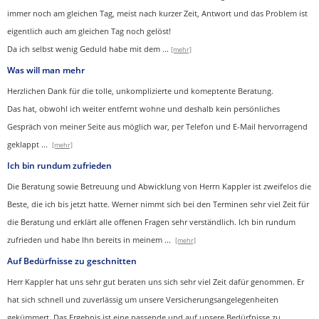
immer noch am gleichen Tag, meist nach kurzer Zeit, Antwort und das Problem ist
eigentlich auch am gleichen Tag noch gelöst!
Da ich selbst wenig Geduld habe mit dem ...
[mehr]
Was will man mehr
Herzlichen Dank für die tolle, unkomplizierte und komeptente Beratung.
Das hat, obwohl ich weiter entfernt wohne und deshalb kein persönliches
Gespräch von meiner Seite aus möglich war, per Telefon und E-Mail hervorragend
geklappt
...
[mehr]
Ich bin rundum zufrieden
Die Beratung sowie Betreuung und Abwicklung von Herrn Kappler ist zweifelos die
Beste, die ich bis jetzt hatte. Werner nimmt sich bei den Terminen sehr viel Zeit für
die Beratung und erklärt alle offenen Fragen sehr verständlich. Ich bin rundum
zufrieden und habe Ihn bereits in meinem
...
[mehr]
Auf Bedürfnisse zu geschnitten
Herr Kappler hat uns sehr gut beraten uns sich sehr viel Zeit dafür genommen. Er
hat sich schnell und zuverlässig um unsere Versicherungsangelegenheiten
gekümmert. Das Ergebnis ist eine passende und auf unsere Bedürfnisse zu
...