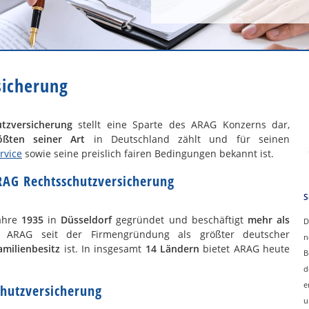
sicherung
tzversicherung
stellt eine Sparte des ARAG Konzerns dar,
ößten seiner Art
in Deutschland zählt und für seinen
rvice
sowie seine preislich fairen Bedingungen bekannt ist.
RAG Rechtsschutzversicherung
S
ahre
1935
in
Düsseldorf
gegründet und beschäftigt
mehr als
D
e ARAG seit der Firmengründung als größter deutscher
n
amilienbesitz
ist. In insgesamt
14 Ländern
bietet ARAG heute
B
d
e
chutzversicherung
u