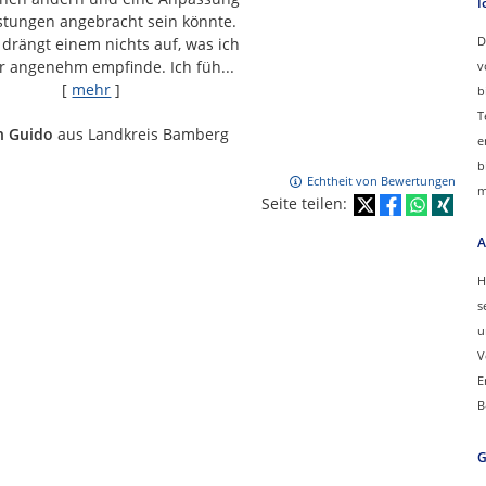
I
stungen angebracht sein könnte.
D
 drängt einem nichts auf, was ich
hr angenehm empfinde. Ich füh...
v
[
mehr
]
b
T
n Guido
aus Landkreis Bamberg
e
b
Echtheit von Bewertungen
m
Seite teilen:
A
H
s
u
V
E
B
G