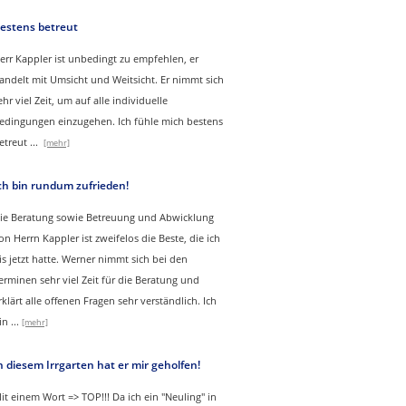
estens betreut
err Kappler ist unbedingt zu empfehlen, er
andelt mit Umsicht und Weitsicht. Er nimmt sich
ehr viel Zeit, um auf alle individuelle
edingungen einzugehen. Ich fühle mich bestens
etreut
...
[mehr]
ch bin rundum zufrieden!
ie Beratung sowie Betreuung und Abwicklung
on Herrn Kappler ist zweifelos die Beste, die ich
is jetzt hatte. Werner nimmt sich bei den
erminen sehr viel Zeit für die Beratung und
rklärt alle offenen Fragen sehr verständlich. Ich
in
...
[mehr]
n diesem Irrgarten hat er mir geholfen!
it einem Wort => TOP!!! Da ich ein "Neuling" in