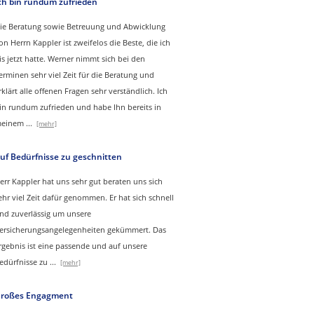
ch bin rundum zufrieden
ie Beratung sowie Betreuung und Abwicklung
on Herrn Kappler ist zweifelos die Beste, die ich
is jetzt hatte. Werner nimmt sich bei den
erminen sehr viel Zeit für die Beratung und
rklärt alle offenen Fragen sehr verständlich. Ich
in rundum zufrieden und habe Ihn bereits in
einem
...
[mehr]
uf Bedürfnisse zu geschnitten
err Kappler hat uns sehr gut beraten uns sich
ehr viel Zeit dafür genommen. Er hat sich schnell
nd zuverlässig um unsere
ersicherungsangelegenheiten gekümmert. Das
rgebnis ist eine passende und auf unsere
edürfnisse zu
...
[mehr]
roßes Engagment