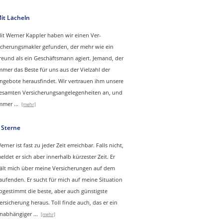
it Lächeln
it Werner Kappler haben wir einen Ver­
icherungs­makler gefunden, der mehr wie ein
reund als ein Geschäftsmann agiert. Jemand, der
mmer das Beste für uns aus der Vielzahl der
ngebote herausfindet. Wir vertrauen ihm unsere
esamten Versicherungsangelegenheiten an, und
mmer
...
[mehr]
 Sterne
erner ist fast zu jeder Zeit erreichbar. Falls nicht,
eldet er sich aber innerhalb kürzester Zeit. Er
ält mich über meine Versicherungen auf dem
aufenden. Er sucht für mich auf meine Situation
bgestimmt die beste, aber auch günstigste
ersicherung heraus. Toll finde auch, das er ein
nabhängiger
...
[mehr]