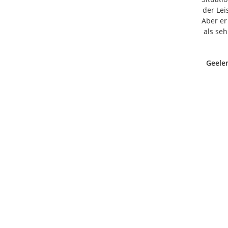
der Lei
Aber er
als se
Geele