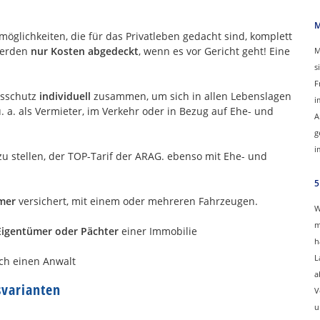
M
öglichkeiten, die für das Privatleben gedacht sind, komplett
werden
nur Kosten abgedeckt
, wenn es vor Gericht geht! Eine
M
s
F
htsschutz
individuell
zusammen, um sich in allen Lebenslagen
i
. a. als Vermieter, im Verkehr oder in Bezug auf Ehe- und
A
g
i
 stellen, der TOP-Tarif der ARAG. ebenso mit Ehe- und
5
mer
versichert, mit einem oder mehreren Fahrzeugen.
W
m
Eigentümer oder Pächter
einer Immobilie
h
L
ch einen Anwalt
a
svarianten
V
u