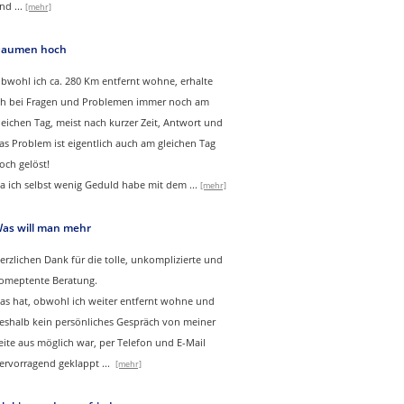
nd
...
[mehr]
aumen hoch
bwohl ich ca. 280 Km entfernt wohne, erhalte
ch bei Fragen und Problemen immer noch am
leichen Tag, meist nach kurzer Zeit, Antwort und
as Problem ist eigentlich auch am gleichen Tag
och gelöst!
a ich selbst wenig Geduld habe mit dem ...
[mehr]
as will man mehr
erzlichen Dank für die tolle, unkomplizierte und
omeptente Beratung.
as hat, obwohl ich weiter entfernt wohne und
eshalb kein persönliches Gespräch von meiner
eite aus möglich war, per Telefon und E-Mail
ervorragend geklappt
...
[mehr]