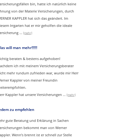
ersicherungsfällen bin, hatte ich natürlich keine
hnung von der Materie Versicherungen, durch
ERNER KAPPLER hat sich das geändert. Im
iesem Irrgarten hat er mir geholfen die ideale
ersicherung
...
[mehr]
as will man mehr!!!!!!
ichtig beraten & bestens aufgehoben!
achdem ich mit meinem Versicherungsberater
icht mehr rundum zufrieden war, wurde mir Herr
erner Kappler von meiner Freundin
eiterempfohlen.
err Kappler hat unsere Versicherungen
...
[mehr]
edem zu empfehlen
ehr gute Beratung und Erklärung in Sachen
ersicherungen bekommt man von Werner
appler. Wenn’s brennt ist er schnell zur Stelle