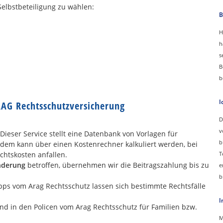
Selbstbeteiligung zu wählen:
B
H
h
s
B
b
I
AG Rechtsschutzversicherung
D
v
 Dieser Service stellt eine Datenbank von Vorlagen für
b
Zudem kann über einen Kostenrechner kalkuliert werden, bei
chtskosten anfallen.
T
nderung
betroffen, übernehmen wir die Beitragszahlung bis zu
e
b
ipps vom Arag Rechtsschutz lassen sich bestimmte Rechtsfälle
I
ind in den Policen vom Arag Rechtsschutz für Familien bzw.
M