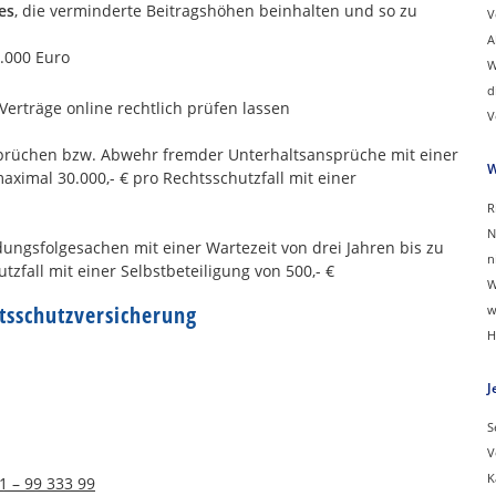
es
, die verminderte Beitragshöhen beinhalten und so zu
V
A
0.000 Euro
W
d
erträge online rechtlich prüfen lassen
V
prüchen bzw. Abwehr fremder Unterhaltsansprüche mit einer
W
aximal 30.000,- € pro Rechtsschutzfall mit einer
R
N
ungsfolgesachen mit einer Wartezeit von drei Jahren bis zu
n
tzfall mit einer Selbstbeteiligung von 500,- €
W
tsschutzversicherung
w
H
J
S
V
K
1 – 99 333 99