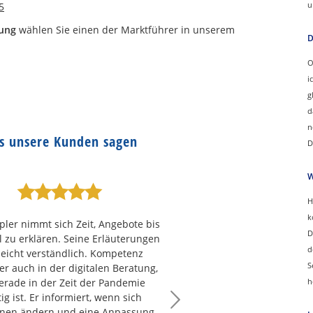
u
5
rung
wählen Sie einen der Marktführer in unserem
D
O
i
g
d
n
s unsere Kunden sagen
D
W
H
k
pler nimmt sich Zeit, Angebote bis
D
il zu erklären. Seine Erläuterungen
d
leicht verständlich. Kompetenz
S
er auch in der digitalen Beratung,
erade in der Zeit der Pandemie
h
ig ist. Er informiert, wenn sich
onen ändern und eine Anpassung