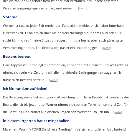
der Vielzahl der Angebote herausfindet. Wir vertrauen ihm unsere gesamten
Versicherungsangelegenheiten an, und immer
...
[mehr]
5 Sterne
Werner ist fast zu jeder Zeit erreichbar. Falls nicht, meldet er sich aber innerhalb
kürzester Zeit. Er hält mich über meine Versicherungen auf dem Laufenden. Er
sucht für mich auf meine Situation abgestimmt die beste, aber auch günstigste
Versicherung heraus. Toll finde auch, das er ein unabhängiger
...
[mehr]
Bestens betreut
Herr Kappler ist unbedingt zu empfehlen, er handelt mit Umsicht und Weitsicht. Er
nimmt sich sehr viel Zeit, um auf alle individuelle Bedingungen einzugehen. Ich
fühle mich bestens betreut
...
[mehr]
Ich bin rundum zufrieden!
Die Beratung sowie Betreuung und Abwicklung von Herrn Kappler ist zweifelos die
Beste, die ich bis jetzt hatte. Werner nimmt sich bei den Terminen sehr viel Zeit für
die Beratung und erklärt alle offenen Fragen sehr verständlich. Ich bin
...
[mehr]
In diesem Irrgarten hat er mir geholfen!
Mit einem Wort => TOP!!! Da ich ein "Neuling" in Versicherungsfällen bin, hatte ich