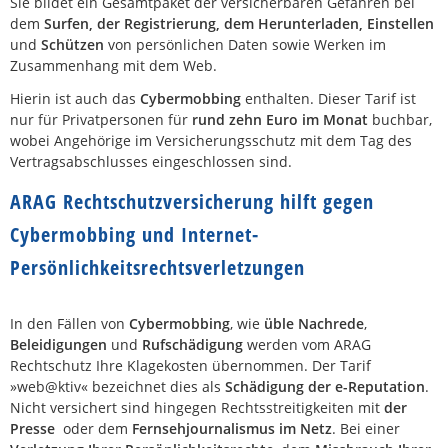
Sie bildet ein Gesamtpaket der versicherbaren Gefahren bei
dem
Surfen, der Registrierung, dem Herunterladen, Einstellen
und
Schützen
von persönlichen Daten sowie Werken im
Zusammenhang mit dem Web.
Hierin ist auch das
Cybermobbing
enthalten. Dieser Tarif ist
nur für Privatpersonen für
rund zehn Euro im Monat
buchbar,
wobei Angehörige im Versicherungsschutz mit dem Tag des
Vertragsabschlusses eingeschlossen sind.
ARAG Rechtschutzversicherung hilft gegen
Cybermobbing und Internet-
Persönlichkeitsrechtsverletzungen
In den Fällen von
Cybermobbing
, wie
üble Nachrede
,
Beleidigungen
und
Rufschädigung
werden vom ARAG
Rechtschutz Ihre Klagekosten übernommen. Der Tarif
»web@ktiv« bezeichnet dies als
Schädigung der e-Reputation
.
Nicht versichert sind hingegen Rechtsstreitigkeiten mit
der
Presse
oder dem
Fernsehjournalismus im Netz
. Bei einer