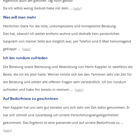
eigentlich auch am gleichen Tag noch gelöst!
Da ich selbst wenig Geduld habe mit dem ...
[mehr]
Was will man mehr
Herzlichen Dank für die tolle, unkomplizierte und komeptente Beratung.
Das hat, obwohl ich weiter entfernt wohne und deshalb kein persönliches
Gespräch von meiner Seite aus möglich war, per Telefon und E-Mail hervorragend
geklappt
...
[mehr]
Ich bin rundum zufrieden
Die Beratung sowie Betreuung und Abwicklung von Herrn Kappler ist zweifelos die
Beste, die ich bis jetzt hatte. Werner nimmt sich bei den Terminen sehr viel Zeit für
die Beratung und erklärt alle offenen Fragen sehr verständlich. Ich bin rundum
zufrieden und habe Ihn bereits in meinem
...
[mehr]
Auf Bedürfnisse zu geschnitten
Herr Kappler hat uns sehr gut beraten uns sich sehr viel Zeit dafür genommen. Er
hat sich schnell und zuverlässig um unsere Versicherungsangelegenheiten
gekümmert. Das Ergebnis ist eine passende und auf unsere Bedürfnisse zu
...
[mehr]