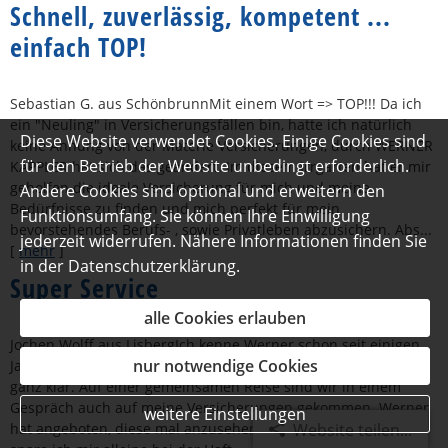
Schnell, zuverlässig, kompetent ...
einfach TOP!
Sebastian G. aus SchönbrunnMit einem Wort => TOP!!! Da ich
ein "Neuling" in Versicherungsfällen bin, hatte ich natürlich
Diese Website verwendet Cookies. Einige Cookies sind
keine Ahnung von der Materie Versicherungen, durch WERNER
für den Betrieb der Website unbedingt erforderlich.
KAPPLER hat sich das geändert. Im diesem Irrgarten hat er mir
geholfen die ideale Versicherung für mich und meine
Andere Cookies sind optional und erweitern den
Bedürfnisse zu finden und mich perfekt für mein
Funktionsumfang. Sie können Ihre Einwilligung
bevorstehendes Berufs- , sowie Privatleben abzusichern. Abs...
jederzeit widerrufen. Nähere Informationen finden Sie
[
mehr
]
in der
Datenschutzerklärung
.
Super Service
alle Cookies erlauben
Jochen Wolff aus LisbergIch kenne Werner schon seit einigen
nur notwendige Cookies
Jahren. Allerdings war mir sein Tätigkeitsfeld bislang nicht so
ganz klar. Auf einer gemeinsamen Reise sind wir in einem
Gespräch auch auf meine Versicherungen gekommen. Werner
weitere Einstellungen
hat angeboten, diese mal anzusehen. Nach seinem Check
Website teilen...