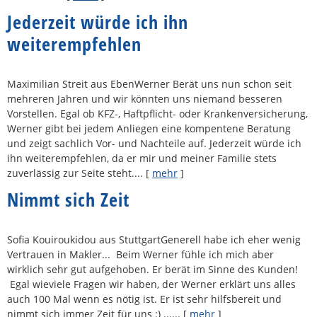
Jederzeit würde ich ihn
weiterempfehlen
Maximilian Streit aus EbenWerner Berät uns nun schon seit
mehreren Jahren und wir könnten uns niemand besseren
Vorstellen. Egal ob KFZ-, Haft­pflicht- oder Kranken­ver­si­che­rung,
Werner gibt bei jedem Anliegen eine kompentene Beratung
und zeigt sachlich Vor- und Nachteile auf. Jederzeit würde ich
ihn weiterempfehlen, da er mir und meiner Familie stets
zuverlässig zur Seite steht....
[
mehr
]
Nimmt sich Zeit
Sofia Kouiroukidou aus StuttgartGenerell habe ich eher wenig
Vertrauen in Makler... Beim Werner fühle ich mich aber
wirklich sehr gut aufgehoben. Er berät im Sinne des Kunden!
Egal wieviele Fragen wir haben, der Werner erklärt uns alles
auch 100 Mal wenn es nötig ist. Er ist sehr hilfsbereit und
nimmt sich immer Zeit für uns :) ......
[
mehr
]