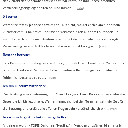
der Vielzahl der Angebote herausfindet. Wir vertrauen ihm unsere gesamten
Versicherungsangelegenheiten an, und immer
...
[mehr]
5 Sterne
Werner ist fast zu jeder Zeit erreichbar. Falls nicht, meldet er sich aber innerhalb
kürzester Zeit. Er hält mich über meine Versicherungen auf dem Laufenden. Er
sucht für mich auf meine Situation abgestimmt die beste, aber auch günstigste
Versicherung heraus. Toll finde auch, das er ein unabhängiger
...
[mehr]
Bestens betreut
Herr Kappler ist unbedingt zu empfehlen, er handelt mit Umsicht und Weitsicht. Er
nimmt sich sehr viel Zeit, um auf alle individuelle Bedingungen einzugehen. Ich
fühle mich bestens betreut
...
[mehr]
Ich bin rundum zufrieden!
Die Beratung sowie Betreuung und Abwicklung von Herrn Kappler ist zweifelos die
Beste, die ich bis jetzt hatte. Werner nimmt sich bei den Terminen sehr viel Zeit für
die Beratung und erklärt alle offenen Fragen sehr verständlich. Ich bin
...
[mehr]
In diesem Irrgarten hat er mir geholfen!
Mit einem Wort => TOP!!! Da ich ein "Neuling" in Versicherungsfällen bin, hatte ich