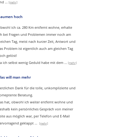
nd
...
[mehr]
aumen hoch
bwohl ich ca. 280 Km entfernt wohne, erhalte
ch bei Fragen und Problemen immer noch am
leichen Tag, meist nach kurzer Zeit, Antwort und
as Problem ist eigentlich auch am gleichen Tag
och gelöst!
a ich selbst wenig Geduld habe mit dem ...
[mehr]
as will man mehr
erzlichen Dank für die tolle, unkomplizierte und
omeptente Beratung.
as hat, obwohl ich weiter entfernt wohne und
eshalb kein persönliches Gespräch von meiner
eite aus möglich war, per Telefon und E-Mail
ervorragend geklappt
...
[mehr]