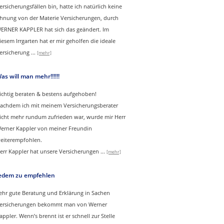
ersicherungsfällen bin, hatte ich natürlich keine
hnung von der Materie Versicherungen, durch
ERNER KAPPLER hat sich das geändert. Im
iesem Irrgarten hat er mir geholfen die ideale
ersicherung
...
[mehr]
as will man mehr!!!!!!
ichtig beraten & bestens aufgehoben!
achdem ich mit meinem Versicherungsberater
icht mehr rundum zufrieden war, wurde mir Herr
erner Kappler von meiner Freundin
eiterempfohlen.
err Kappler hat unsere Versicherungen
...
[mehr]
edem zu empfehlen
ehr gute Beratung und Erklärung in Sachen
ersicherungen bekommt man von Werner
appler. Wenn’s brennt ist er schnell zur Stelle