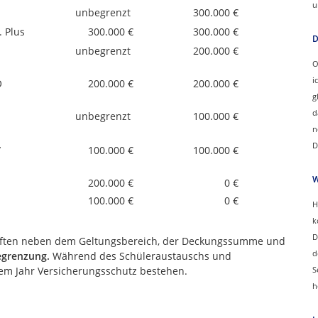
u
unbegrenzt
300.000 €
 Plus
300.000 €
300.000 €
D
unbegrenzt
200.000 €
O
i
O
200.000 €
200.000 €
g
d
unbegrenzt
100.000 €
n
D
/
100.000 €
100.000 €
W
200.000 €
0 €
100.000 €
0 €
H
k
D
aften neben dem Geltungsbereich, der Deckungssumme und
d
Begrenzung.
Während des Schüleraustauschs und
em Jahr Versicherungsschutz bestehen.
S
h