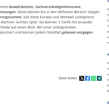
I
nimmt
Anwaltskosten, Sachverständigenhonorare,
D
eistungen.
Diese können bis in den Millionen Bereich steigen.
v
erungssumme.
Soll diese Europa und Weltweit unbegrenzt
b
Rechner leichtes Spiel. Sie können 3 Tarife mit einander
T
hiede auf einen Blick. Mit einer unbegrenzten
e
esichert und können jedem Streitfall
gelassen entgegen
b
m
A
H
s
u
Seite teilen:
V
E
B
G