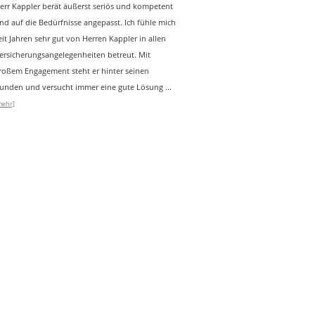
err Kappler berät äußerst seriös und kompetent
nd auf die Bedürfnisse angepasst. Ich fühle mich
eit Jahren sehr gut von Herren Kappler in allen
ersicherungsangelegenheiten betreut. Mit
roßem Engagement steht er hinter seinen
unden und versucht immer eine gute Lösung
...
mehr]