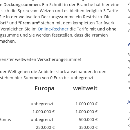
V
ie
Deckungssummen.
Ein Schnitt in der Branche hat hier eine
sich die Spreu vom Weizen und es bleiben lediglich 3 Tarife
A
 Sie in der weltweiten Deckungssumme ein Restrisiko. Die
W
ort"
und
"Premium"
stehen mit dem kompletten Tarifwerk
d
 Vergleichen Sie im
Online-Rechner
die Tarife
mit und ohne
V
gssumme und Sie werden feststellen, dass die Prämien
 machen.
W
R
renzter weltweiten Versicherungssumme!
N
n
der Welt gehen die Anbieter stark auseinander. In den
W
stehen hier Summen von 0 Euro bis unbegrenzt.
w
Europa
weltweit
H
J
unbegrenzt
1.000.000 €
1.000.000 €
1.000.000 €
S
V
 Bonus
unbegrenzt
500.000 €
K
250.000 €
350.000 €