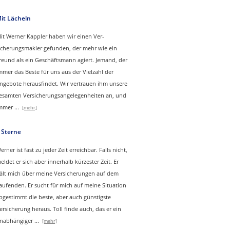
it Lächeln
it Werner Kappler haben wir einen Ver­
icherungs­makler gefunden, der mehr wie ein
reund als ein Geschäftsmann agiert. Jemand, der
mmer das Beste für uns aus der Vielzahl der
ngebote herausfindet. Wir vertrauen ihm unsere
esamten Versicherungsangelegenheiten an, und
mmer
...
[mehr]
 Sterne
erner ist fast zu jeder Zeit erreichbar. Falls nicht,
eldet er sich aber innerhalb kürzester Zeit. Er
ält mich über meine Versicherungen auf dem
aufenden. Er sucht für mich auf meine Situation
bgestimmt die beste, aber auch günstigste
ersicherung heraus. Toll finde auch, das er ein
nabhängiger
...
[mehr]