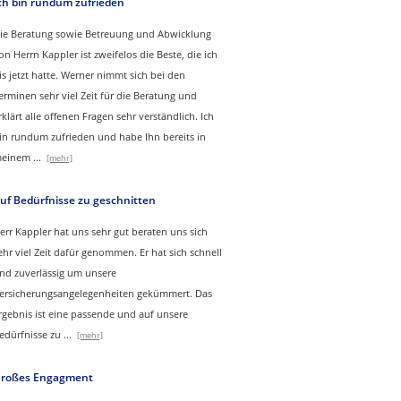
ch bin rundum zufrieden
ie Beratung sowie Betreuung und Abwicklung
on Herrn Kappler ist zweifelos die Beste, die ich
is jetzt hatte. Werner nimmt sich bei den
erminen sehr viel Zeit für die Beratung und
rklärt alle offenen Fragen sehr verständlich. Ich
in rundum zufrieden und habe Ihn bereits in
einem
...
[mehr]
uf Bedürfnisse zu geschnitten
err Kappler hat uns sehr gut beraten uns sich
ehr viel Zeit dafür genommen. Er hat sich schnell
nd zuverlässig um unsere
ersicherungsangelegenheiten gekümmert. Das
rgebnis ist eine passende und auf unsere
edürfnisse zu
...
[mehr]
roßes Engagment