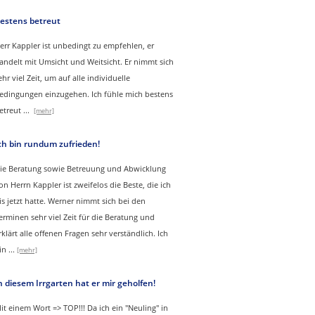
estens betreut
err Kappler ist unbedingt zu empfehlen, er
andelt mit Umsicht und Weitsicht. Er nimmt sich
ehr viel Zeit, um auf alle individuelle
edingungen einzugehen. Ich fühle mich bestens
etreut
...
[mehr]
ch bin rundum zufrieden!
ie Beratung sowie Betreuung und Abwicklung
on Herrn Kappler ist zweifelos die Beste, die ich
is jetzt hatte. Werner nimmt sich bei den
erminen sehr viel Zeit für die Beratung und
rklärt alle offenen Fragen sehr verständlich. Ich
in
...
[mehr]
n diesem Irrgarten hat er mir geholfen!
it einem Wort => TOP!!! Da ich ein "Neuling" in