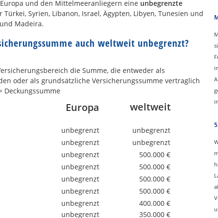
n Europa und den Mittelmeeranliegern eine
unbegrenzte
der Türkei, Syrien, Libanon, Israel, Ägypten, Libyen, Tunesien und
M
 und Madeira.
M
rsicherungssumme auch weltweit unbegrenzt?
s
F
i
rsicherungsbereich die Summe, die entweder als
A
n oder als grundsätzliche Versicherungssumme vertraglich
e = Deckungssumme
g
i
weltweit
Europa
5
unbegrenzt
unbegrenzt
unbegrenzt
unbegrenzt
W
m
unbegrenzt
500.000 €
h
unbegrenzt
500.000 €
L
unbegrenzt
500.000 €
a
unbegrenzt
500.000 €
V
unbegrenzt
400.000 €
u
unbegrenzt
350.000 €