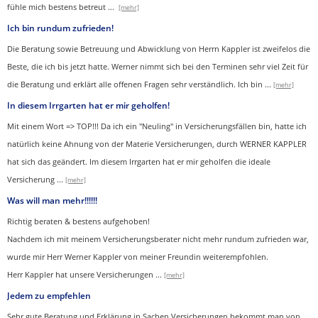
fühle mich bestens betreut
...
[mehr]
Ich bin rundum zufrieden!
Die Beratung sowie Betreuung und Abwicklung von Herrn Kappler ist zweifelos die
Beste, die ich bis jetzt hatte. Werner nimmt sich bei den Terminen sehr viel Zeit für
die Beratung und erklärt alle offenen Fragen sehr verständlich. Ich bin
...
[mehr]
In diesem Irrgarten hat er mir geholfen!
Mit einem Wort => TOP!!! Da ich ein "Neuling" in Versicherungsfällen bin, hatte ich
natürlich keine Ahnung von der Materie Versicherungen, durch WERNER KAPPLER
hat sich das geändert. Im diesem Irrgarten hat er mir geholfen die ideale
Versicherung
...
[mehr]
Was will man mehr!!!!!!
Richtig beraten & bestens aufgehoben!
Nachdem ich mit meinem Versicherungsberater nicht mehr rundum zufrieden war,
wurde mir Herr Werner Kappler von meiner Freundin weiterempfohlen.
Herr Kappler hat unsere Versicherungen
...
[mehr]
Jedem zu empfehlen
Sehr gute Beratung und Erklärung in Sachen Versicherungen bekommt man von