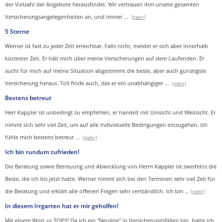
der Vielzahl der Angebote herausfindet. Wir vertrauen ihm unsere gesamten
Versicherungsangelegenheiten an, und immer
...
[mehr]
5 Sterne
Werner ist fast zu jeder Zeit erreichbar. Falls nicht, meldet er sich aber innerhalb
kürzester Zeit. Er hält mich über meine Versicherungen auf dem Laufenden. Er
sucht für mich auf meine Situation abgestimmt die beste, aber auch günstigste
Versicherung heraus. Toll finde auch, das er ein unabhängiger
...
[mehr]
Bestens betreut
Herr Kappler ist unbedingt zu empfehlen, er handelt mit Umsicht und Weitsicht. Er
nimmt sich sehr viel Zeit, um auf alle individuelle Bedingungen einzugehen. Ich
fühle mich bestens betreut
...
[mehr]
Ich bin rundum zufrieden!
Die Beratung sowie Betreuung und Abwicklung von Herrn Kappler ist zweifelos die
Beste, die ich bis jetzt hatte. Werner nimmt sich bei den Terminen sehr viel Zeit für
die Beratung und erklärt alle offenen Fragen sehr verständlich. Ich bin
...
[mehr]
In diesem Irrgarten hat er mir geholfen!
Mit einem Wort => TOP!!! Da ich ein "Neuling" in Versicherungsfällen bin, hatte ich