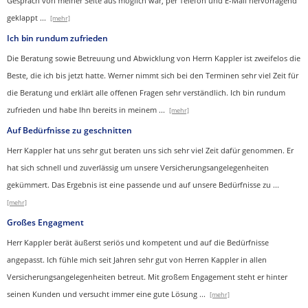
Gespräch von meiner Seite aus möglich war, per Telefon und E-Mail hervorragend
geklappt
...
[mehr]
Ich bin rundum zufrieden
Die Beratung sowie Betreuung und Abwicklung von Herrn Kappler ist zweifelos die
Beste, die ich bis jetzt hatte. Werner nimmt sich bei den Terminen sehr viel Zeit für
die Beratung und erklärt alle offenen Fragen sehr verständlich. Ich bin rundum
zufrieden und habe Ihn bereits in meinem
...
[mehr]
Auf Bedürfnisse zu geschnitten
Herr Kappler hat uns sehr gut beraten uns sich sehr viel Zeit dafür genommen. Er
hat sich schnell und zuverlässig um unsere Versicherungsangelegenheiten
gekümmert. Das Ergebnis ist eine passende und auf unsere Bedürfnisse zu
...
[mehr]
Großes Engagment
Herr Kappler berät äußerst seriös und kompetent und auf die Bedürfnisse
angepasst. Ich fühle mich seit Jahren sehr gut von Herren Kappler in allen
Versicherungsangelegenheiten betreut. Mit großem Engagement steht er hinter
seinen Kunden und versucht immer eine gute Lösung
...
[mehr]